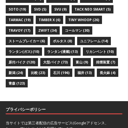
SOTO
(19)
SVD
(5)
SVU
(9)
TACX NEO SMART
(5)
TARMAC
(19)
TIMBER X
(6)
TINY WHOOP
(26)
TRAVOY
(17)
ZWIFT
(34)
コールマン
(30)
ストームブレイカー
(6)
ポルタス
(8)
ユニフレーム
(14)
ランタン(ガス)
(10)
ランタン(液燃)
(13)
リカンベント
(10)
原付バイク
(120)
大型バイク
(73)
富山
(9)
排煙装置
(7)
新潟
(24)
比較
(23)
石川
(196)
福井
(13)
長火鉢
(4)
青森
(123)
プライバシーポリシー
当サイトでは第三者配信の広告サービス(Googleアドセンス、