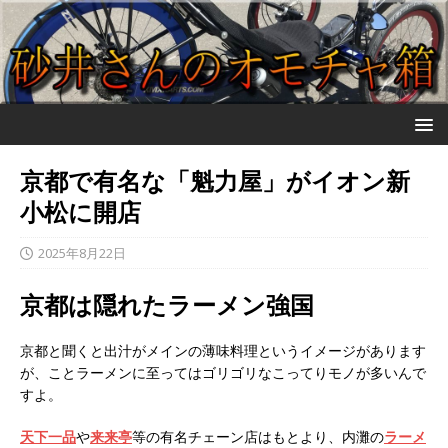
京都で有名な「魁力屋」がイオン新
小松に開店
2025年8月22日
京都は隠れたラーメン強国
京都と聞くと出汁がメインの薄味料理というイメージがあります
が、ことラーメンに至ってはゴリゴリなこってりモノが多いんで
すよ。
天下一品
や
来来亭
等の有名チェーン店はもとより、内灘の
ラーメ