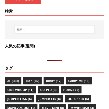
検索
人気の記事(週間)
タグ
AF
(338)
BD-1
(42)
BIRDY
(12)
CARRY ME
(13)
CINE WHOOP
(11)
GO-PED
(3)
HORIZE
(5)
JUMPER T8SG
(6)
JUMPER T16
(8)
LIL FOKKER
(6)
MAVIC2 ZOOM
(10)
MAVIC MINI
(8)
MYWHOOSH
(4)