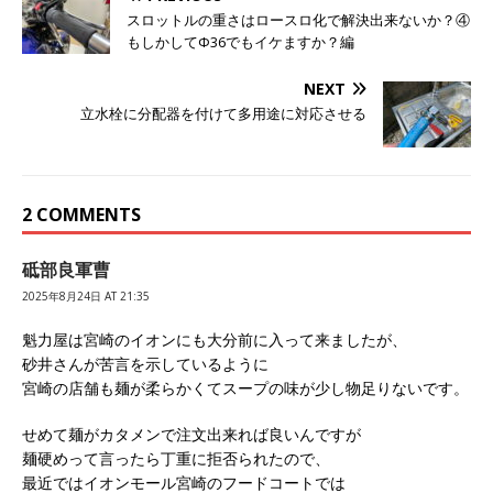
スロットルの重さはロースロ化で解決出来ないか？④
もしかしてΦ36でもイケますか？編
NEXT
立水栓に分配器を付けて多用途に対応させる
2 COMMENTS
砥部良軍曹
2025年8月24日 AT 21:35
魁力屋は宮崎のイオンにも大分前に入って来ましたが、
砂井さんが苦言を示しているように
宮崎の店舗も麺が柔らかくてスープの味が少し物足りないです。
せめて麺がカタメンで注文出来れば良いんですが
麺硬めって言ったら丁重に拒否られたので、
最近ではイオンモール宮崎のフードコートでは