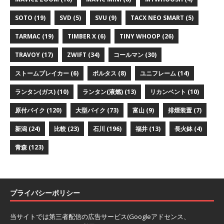
SOTO
(19)
SVD
(5)
SVU
(9)
TACX NEO SMART
(5)
TARMAC
(19)
TIMBER X
(6)
TINY WHOOP
(26)
TRAVOY
(17)
ZWIFT
(34)
コールマン
(30)
ストームブレイカー
(6)
ポルタス
(8)
ユニフレーム
(14)
ランタン(ガス)
(10)
ランタン(液燃)
(13)
リカンベント
(10)
原付バイク
(120)
大型バイク
(73)
富山
(9)
排煙装置
(7)
新潟
(24)
比較
(23)
石川
(196)
福井
(13)
長火鉢
(4)
青森
(123)
プライバシーポリシー
当サイトでは第三者配信の広告サービス(Googleアドセンス、