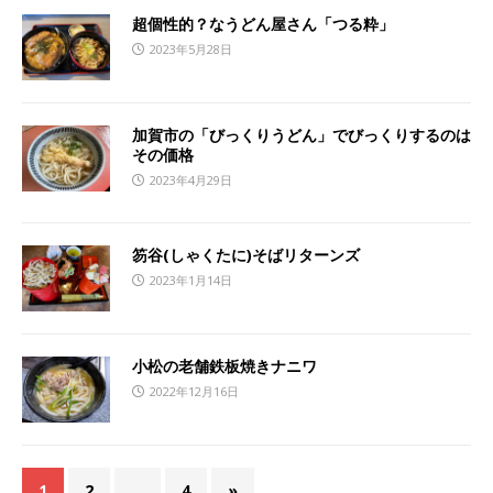
超個性的？なうどん屋さん「つる粋」
2023年5月28日
加賀市の「びっくりうどん」でびっくりするのは
その価格
2023年4月29日
笏谷(しゃくたに)そばリターンズ
2023年1月14日
小松の老舗鉄板焼きナニワ
2022年12月16日
1
2
…
4
»