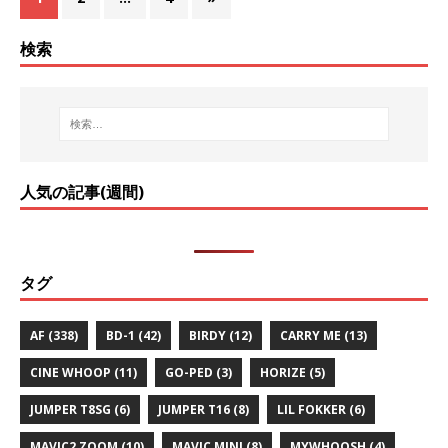
検索
人気の記事(週間)
タグ
AF
(338)
BD-1
(42)
BIRDY
(12)
CARRY ME
(13)
CINE WHOOP
(11)
GO-PED
(3)
HORIZE
(5)
JUMPER T8SG
(6)
JUMPER T16
(8)
LIL FOKKER
(6)
MAVIC2 ZOOM
(10)
MAVIC MINI
(8)
MYWHOOSH
(4)