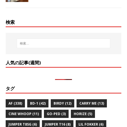
検索
人気の記事(週間)
タグ
AF
(338)
BD-1
(42)
BIRDY
(12)
CARRY ME
(13)
CINE WHOOP
(11)
GO-PED
(3)
HORIZE
(5)
JUMPER T8SG
(6)
JUMPER T16
(8)
LIL FOKKER
(6)