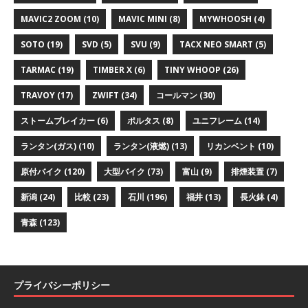
MAVIC2 ZOOM
(10)
MAVIC MINI
(8)
MYWHOOSH
(4)
SOTO
(19)
SVD
(5)
SVU
(9)
TACX NEO SMART
(5)
TARMAC
(19)
TIMBER X
(6)
TINY WHOOP
(26)
TRAVOY
(17)
ZWIFT
(34)
コールマン
(30)
ストームブレイカー
(6)
ポルタス
(8)
ユニフレーム
(14)
ランタン(ガス)
(10)
ランタン(液燃)
(13)
リカンベント
(10)
原付バイク
(120)
大型バイク
(73)
富山
(9)
排煙装置
(7)
新潟
(24)
比較
(23)
石川
(196)
福井
(13)
長火鉢
(4)
青森
(123)
プライバシーポリシー