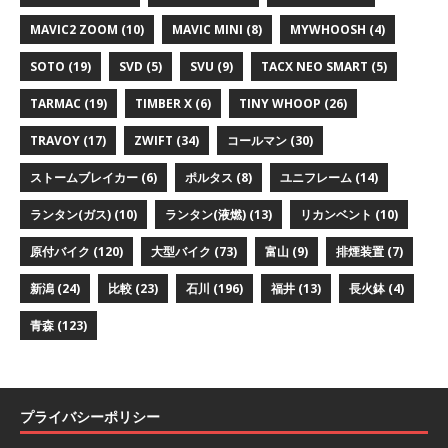
MAVIC2 ZOOM
(10)
MAVIC MINI
(8)
MYWHOOSH
(4)
SOTO
(19)
SVD
(5)
SVU
(9)
TACX NEO SMART
(5)
TARMAC
(19)
TIMBER X
(6)
TINY WHOOP
(26)
TRAVOY
(17)
ZWIFT
(34)
コールマン
(30)
ストームブレイカー
(6)
ポルタス
(8)
ユニフレーム
(14)
ランタン(ガス)
(10)
ランタン(液燃)
(13)
リカンベント
(10)
原付バイク
(120)
大型バイク
(73)
富山
(9)
排煙装置
(7)
新潟
(24)
比較
(23)
石川
(196)
福井
(13)
長火鉢
(4)
青森
(123)
プライバシーポリシー