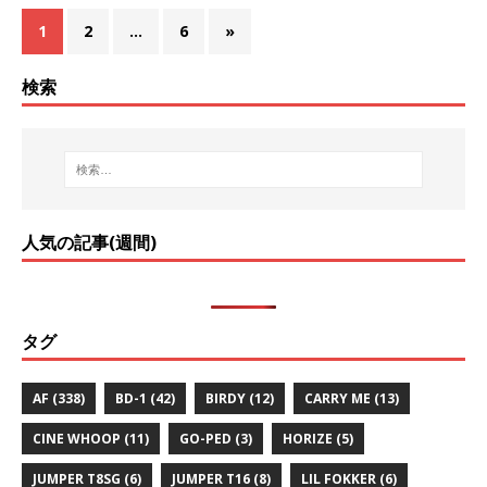
1
2
…
6
»
検索
人気の記事(週間)
タグ
AF
(338)
BD-1
(42)
BIRDY
(12)
CARRY ME
(13)
CINE WHOOP
(11)
GO-PED
(3)
HORIZE
(5)
JUMPER T8SG
(6)
JUMPER T16
(8)
LIL FOKKER
(6)