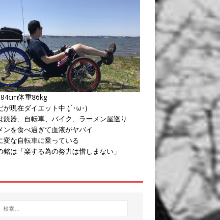
84cm体重86kg
が現在ダイエット中 (;´･ω･)
は銃器、自転車、バイク、ラーメン屋巡り
メンを食べ過ぎて血液がヤバイ
に変な自転車に乗っている
の銘は「楽する為の努力は惜しまない」