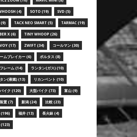
IC2 ZOOM
(10)
MAVIC MINI
(8)
WHOOSH
(4)
SOTO
(19)
SVD
(5)
(9)
TACX NEO SMART
(5)
TARMAC
(19)
BER X
(6)
TINY WHOOP
(26)
VOY
(17)
ZWIFT
(34)
コールマン
(30)
ームブレイカー
(6)
ポルタス
(8)
フレーム
(14)
ランタン(ガス)
(10)
タン(液燃)
(13)
リカンベント
(10)
バイク
(120)
大型バイク
(73)
富山
(9)
装置
(7)
新潟
(24)
比較
(23)
(196)
福井
(13)
長火鉢
(4)
(123)