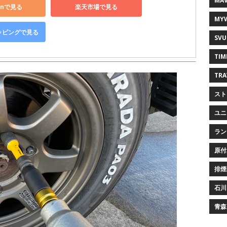
MAV
onで見る
楽天市場で見る
MY
ョッピングで見る
SVU
TIM
TRA
スト
ユニ
ラン
原付
排煙
石川
青森