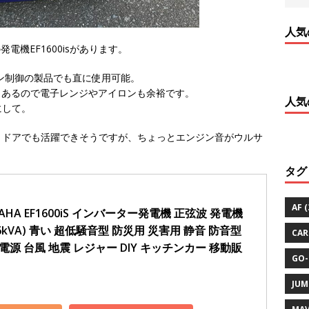
人気
発電機EF1600isがあります。
ン制御の製品でも直に使用可能。
00Wもあるので電子レンジやアイロンも余裕です。
人気
にして。
トドアでも活躍できそうですが、ちょっとエンジン音がウルサ
タグ
AF
(
AHA EF1600iS インバーター発電機 正弦波 発電機 
6kVA) 青い 超低騒音型 防災用 災害用 静音 防音型 
CAR
電源 台風 地震 レジャー DIY キッチンカー 移動販
GO-
JUM