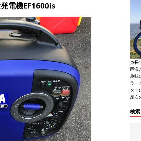
機EF1600is
身長1
巨漢だ
趣味
ラー
タマ
座右
検索