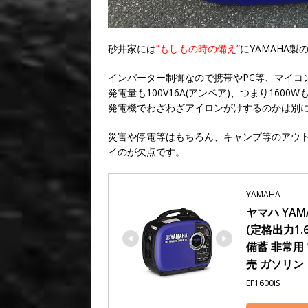
砂井家には
”もしもの時の備え”
にYAMAHA製の
インバーター制御なので携帯やPC等、マイコ
発電量も100V16A(アンペア)、つまり16
発電機でわざわざアイロンがけするのかは別
災害や停電等はもちろん、キャンプ等のアウ
イのが欠点です。
YAMAHA
ヤマハ YAM
(定格出力1.
備蓄 非常用 
売 ガソリン
EF1600iS