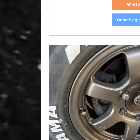
Amaz
Yahoo!シ