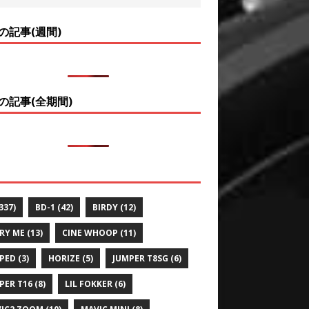
の記事(週間)
の記事(全期間)
337)
BD-1
(42)
BIRDY
(12)
RY ME
(13)
CINE WHOOP
(11)
PED
(3)
HORIZE
(5)
JUMPER T8SG
(6)
PER T16
(8)
LIL FOKKER
(6)