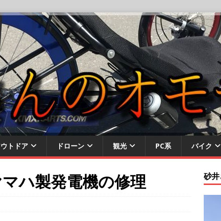
アウトドア
ドローン
観光
PC系
バイク
ヤマハ製発電機の修理
砂井