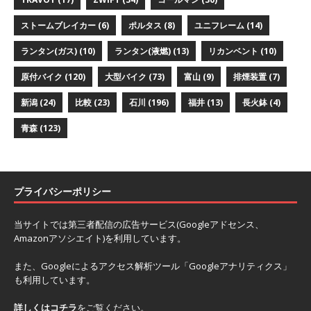
ストームブレイカー
(6)
ポルタス
(8)
ユニフレーム
(14)
ランタン(ガス)
(10)
ランタン(液燃)
(13)
リカンベント
(10)
原付バイク
(120)
大型バイク
(73)
富山
(9)
排煙装置
(7)
新潟
(24)
比較
(23)
石川
(196)
福井
(13)
長火鉢
(4)
青森
(123)
プライバシーポリシー
当サイトでは第三者配信の広告サービス(Googleアドセンス、
Amazonアソシエイト)を利用しています。
また、Googleによるアクセス解析ツール「Googleアナリティクス」
も利用しています。
詳しくはコチラ
をご覧ください。