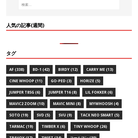
人気の記事(週間)
タグ
AF
(338)
BD-1
(42)
BIRDY
(12)
CARRY ME
(13)
CINE WHOOP
(11)
GO-PED
(3)
HORIZE
(5)
JUMPER T8SG
(6)
JUMPER T16
(8)
LIL FOKKER
(6)
MAVIC2 ZOOM
(10)
MAVIC MINI
(8)
MYWHOOSH
(4)
SOTO
(19)
SVD
(5)
SVU
(9)
TACX NEO SMART
(5)
TARMAC
(19)
TIMBER X
(6)
TINY WHOOP
(26)
TRAVOY
(17)
ZWIFT
(34)
コールマン
(30)