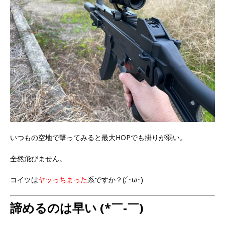
いつもの空地で撃ってみると最大HOPでも掛りが弱い。
全然飛びません。
コイツは
ヤッっちまった
系ですか？(;´･ω･)
諦めるのは早い (*￣-￣)