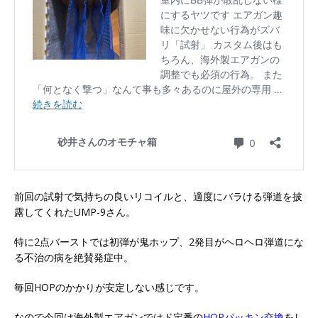
前回の試射で気持ちの良いリコイルと、適度にバラける弾道を披
露してくれたUMP-9さん。
特に2点バーストでは初弾が鬼ホップ、2発目がヘロヘロ弾道にな
る不治の病を絶賛発症中。
毎回HOPのかかりが安定しない感じです。
なので今回は海外製エアガンではド定番の
HOPパッキン交換
をし