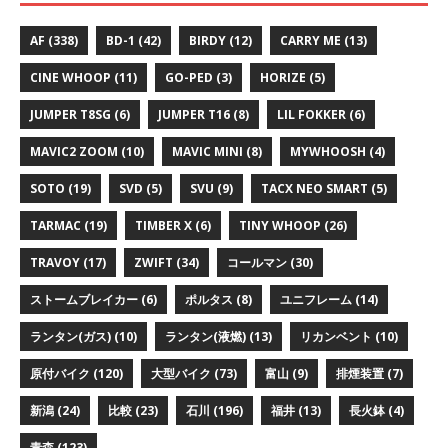
AF
(338)
BD-1
(42)
BIRDY
(12)
CARRY ME
(13)
CINE WHOOP
(11)
GO-PED
(3)
HORIZE
(5)
JUMPER T8SG
(6)
JUMPER T16
(8)
LIL FOKKER
(6)
MAVIC2 ZOOM
(10)
MAVIC MINI
(8)
MYWHOOSH
(4)
SOTO
(19)
SVD
(5)
SVU
(9)
TACX NEO SMART
(5)
TARMAC
(19)
TIMBER X
(6)
TINY WHOOP
(26)
TRAVOY
(17)
ZWIFT
(34)
コールマン
(30)
ストームブレイカー
(6)
ポルタス
(8)
ユニフレーム
(14)
ランタン(ガス)
(10)
ランタン(液燃)
(13)
リカンベント
(10)
原付バイク
(120)
大型バイク
(73)
富山
(9)
排煙装置
(7)
新潟
(24)
比較
(23)
石川
(196)
福井
(13)
長火鉢
(4)
青森
(123)