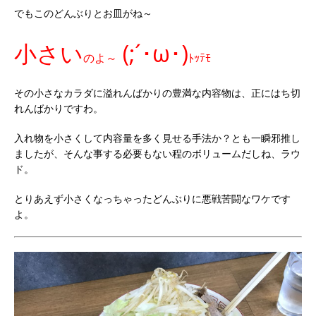
でもこのどんぶりとお皿がね～
小さい
(;´･ω･)
のよ～
ﾄｯﾃﾓ
その小さなカラダに溢れんばかりの豊満な内容物は、正にはち切
れんばかりですわ。
入れ物を小さくして内容量を多く見せる手法か？とも一瞬邪推し
ましたが、そんな事する必要もない程のボリュームだしね、ラウ
ド。
とりあえず小さくなっちゃったどんぶりに悪戦苦闘なワケです
よ。