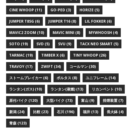
CINE WHOOP
(11)
GO-PED
(3)
HORIZE
(5)
JUMPER T8SG
(6)
JUMPER T16
(8)
LIL FOKKER
(6)
MAVIC2 ZOOM
(10)
MAVIC MINI
(8)
MYWHOOSH
(4)
SOTO
(19)
SVD
(5)
SVU
(9)
TACX NEO SMART
(5)
TARMAC
(19)
TIMBER X
(6)
TINY WHOOP
(26)
TRAVOY
(17)
ZWIFT
(34)
コールマン
(30)
ストームブレイカー
(6)
ポルタス
(8)
ユニフレーム
(14)
ランタン(ガス)
(10)
ランタン(液燃)
(13)
リカンベント
(10)
原付バイク
(120)
大型バイク
(73)
富山
(9)
排煙装置
(7)
新潟
(24)
比較
(23)
石川
(196)
福井
(13)
長火鉢
(4)
青森
(123)