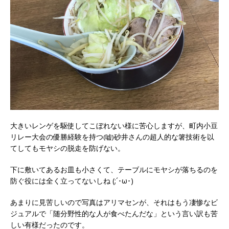
大きいレンゲを駆使してこぼれない様に苦心しますが、町内小豆
リレー大会の優勝経験を持つ
砂井さんの超人的な箸技術を以
(嘘)
てしてもモヤシの脱走を防げない。
下に敷いてあるお皿も小さくて、テーブルにモヤシが落ちるのを
防ぐ役には全く立ってないしね (;´･ω･)
あまりに見苦しいので写真はアリマセンが、それはもう凄惨なビ
ジュアルで「随分野性的な人が食べたんだな」という言い訳も苦
しい有様だったのです。