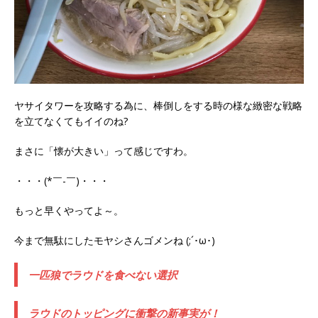
ヤサイタワーを攻略する為に、棒倒しをする時の様な緻密な戦略
を立てなくてもイイのね?
まさに「懐が大きい」って感じですわ。
・・・(*￣-￣)・・・
もっと早くやってよ～。
今まで無駄にしたモヤシさんゴメンね (;´･ω･)
一匹狼でラウドを食べない選択
ラウドのトッピングに衝撃の新事実が！