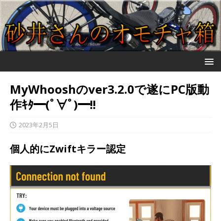
MyWhooshのver3.2.0で遂にPC版動
作ｷﾀ━(ﾟ∀ﾟ)━!!
2023年2月5日
個人的にZwiftキラー認定