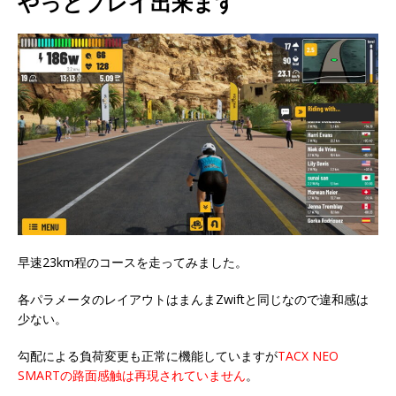
やっとプレイ出来ます
早速23km程のコースを走ってみました。
各パラメータのレイアウトはまんまZwiftと同じなので違和感は
少ない。
勾配による負荷変更も正常に機能していますが
TACX NEO
SMARTの路面感触は再現されていません
。