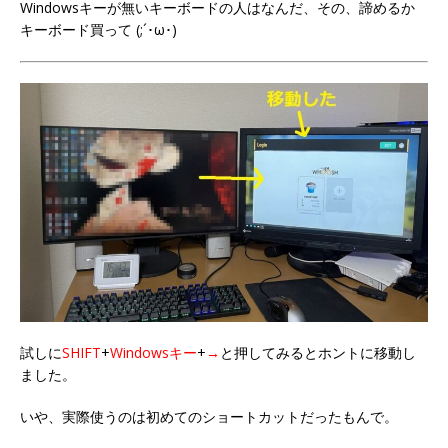
Windowsキーが無いキーボードの人はなんだ、その、諦めるか
キーボード買って (;´･ω･)
試しに
SHIFT
+
Windowsキー
+
→
と押してみるとホントに移動し
ました。
いや、実際使うのは初めてのショートカットだったもんで。