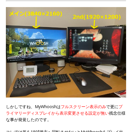
しかしですね、MyWhooshは
フルスクリーン表示のみ
で更に
プ
ライマリーディスプレイから表示変更させる設定が無い
残念仕様
な事が発覚したのです。
コレでは首を180°後方へ回転させないとMyWhooshをプレイ出