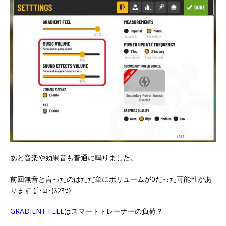
あと音楽や効果音も普通に鳴りました。
前回無音と言ったのはただ単にボリュームが0だった可能性があ
ります (;´･ω･)ｽﾝﾏｾﾝ
GRADIENT FEEL
はスマートトレーナーの負荷？