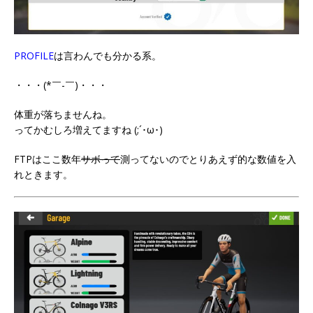
PROFILE
は言わんでも分かる系。
・・・(*￣-￣)・・・
体重が落ちませんね。
ってかむしろ増えてますね (;´･ω･)
FTPはここ数年
サボって
測ってないのでとりあえず的な数値を入
れときます。