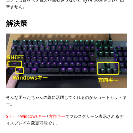
来ません。
解決策
そんな困ったちゃんの為に活躍してくれるのがショートカットキ
ー。
SHIFT
+
Windowsキー
+
方向キー
でフルスクリーン表示されるデ
ィスプレイを変更可能です。