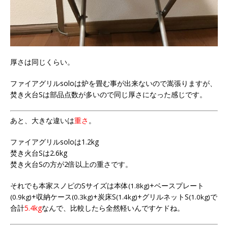
厚さは同じくらい。
ファイアグリルsoloは炉を畳む事が出来ないので嵩張りますが、
焚き火台Sは部品点数が多いので同じ厚さになった感じです。
あと、大きな違いは
重さ
。
ファイアグリルsoloは1.2kg
焚き火台Sは2.6kg
焚き火台Sの方が2倍以上の重さです。
それでも本家スノピのSサイズは本体
+ベースプレート
(1.8kg)
+収納ケース
+炭床S
+グリルネットS
で
(0.9kg)
(0.3kg)
(1.4kg)
(1.0kg)
合計
5.4kg
なんで、比較したら全然軽いんですケドね。