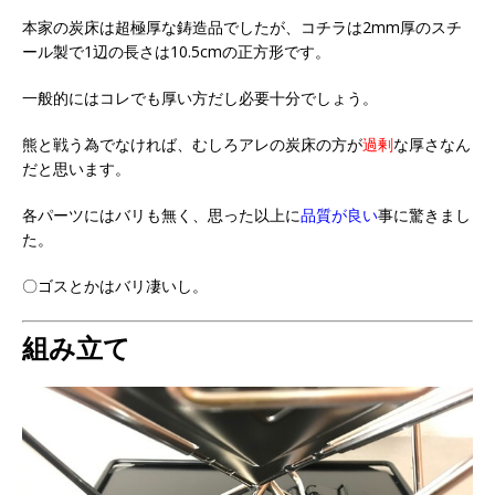
本家の炭床は超極厚な鋳造品でしたが、コチラは2mm厚のスチ
ール製で1辺の長さは10.5cmの正方形です。
一般的にはコレでも厚い方だし必要十分でしょう。
熊と戦う為でなければ、むしろアレの炭床の方が
過剰
な厚さなん
だと思います。
各パーツにはバリも無く、思った以上に
品質が良い
事に驚きまし
た。
〇ゴスとかはバリ凄いし。
組み立て