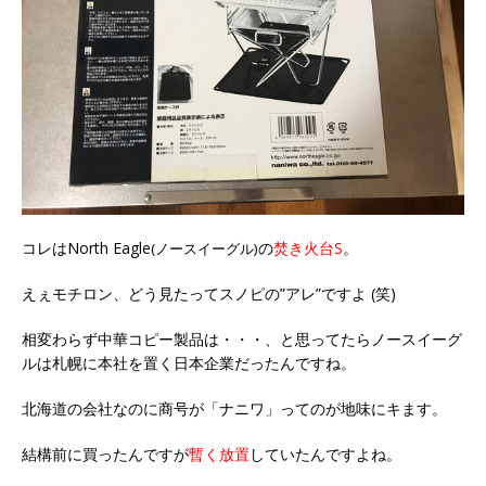
コレはNorth Eagle
の
焚き火台S
。
(ノースイーグル)
えぇモチロン、どう見たってスノピの”アレ”ですよ (笑)
相変わらず中華コピー製品は・・・、と思ってたらノースイーグ
ルは札幌に本社を置く日本企業だったんですね。
北海道の会社なのに商号が「ナニワ」ってのが地味にキます。
結構前に買ったんですが
暫く放置
していたんですよね。