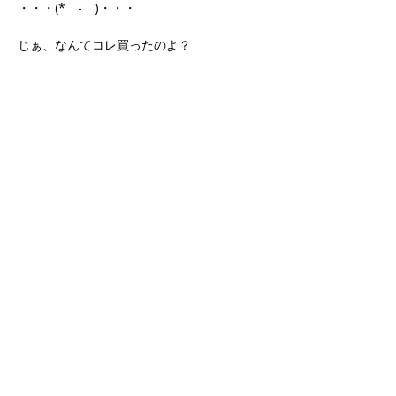
・・・(*￣-￣)・・・
じぁ、なんてコレ買ったのよ？