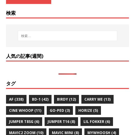
検索
人気の記事(週間)
タグ
AF
(338)
BD-1
(42)
BIRDY
(12)
CARRY ME
(13)
CINE WHOOP
(11)
GO-PED
(3)
HORIZE
(5)
JUMPER T8SG
(6)
JUMPER T16
(8)
LIL FOKKER
(6)
MAVIC2 ZOOM
(10)
MAVIC MINI
(8)
MYWHOOSH
(4)