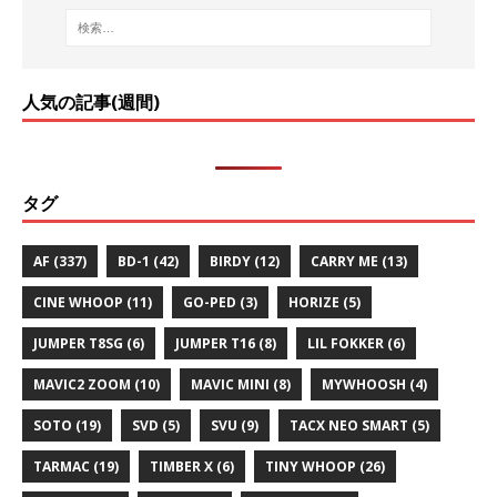
人気の記事(週間)
タグ
AF
(337)
BD-1
(42)
BIRDY
(12)
CARRY ME
(13)
CINE WHOOP
(11)
GO-PED
(3)
HORIZE
(5)
JUMPER T8SG
(6)
JUMPER T16
(8)
LIL FOKKER
(6)
MAVIC2 ZOOM
(10)
MAVIC MINI
(8)
MYWHOOSH
(4)
SOTO
(19)
SVD
(5)
SVU
(9)
TACX NEO SMART
(5)
TARMAC
(19)
TIMBER X
(6)
TINY WHOOP
(26)