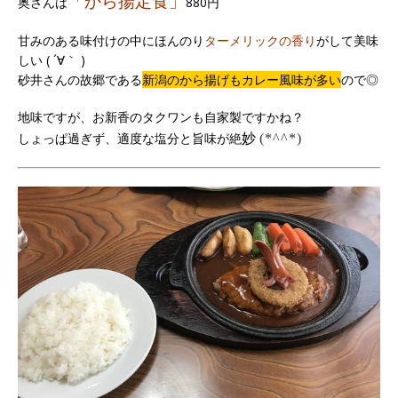
「から揚定食」
奥さんは
880円
甘みのある味付けの中にほんのり
ターメリックの香り
がして美味
しい ( ´∀｀ )
砂井さんの故郷である
新潟のから揚げもカレー風味が多い
ので◎
地味ですが、お新香のタクワンも自家製ですかね？
妙
しょっぱ過ぎず、適度な塩分と旨味が絶
(*^^*)