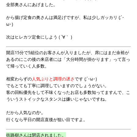
全部奥さんにあげました。
から揚げ定食の奥さんは満足げですが、私は少しガッカリ (;´･
ω･)
次はヒレカツ定食にしよう ( ´∀｀ )
開店15分で5組位のお客さんが入りましたが、席にはまだ余裕が
あるのにこの後の来店者には「大分時間が掛かります」って言っ
て帰っていく人多数。
相変わらずの
人気ぶりと調理の遅さ
です (;´･ω･)
でもとても丁寧に調理していますのでしょうがない。
客の回転優先をして不味くなったお店も多数知ってますんで、こ
ういうストイックなスタンスは嫌いじゃないですね。
か。
だから人気なの
行くなら平日の開店直後が狙い目ですよ。
街路樹さんは閉店されました。