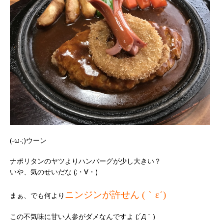
(-ω-;)ウーン
ナポリタンのヤツよりハンバーグが少し大きい？
いや、気のせいだな (;・∀・)
ニンジンが許せん
(｀ε´)
まぁ、でも何より
この不気味に甘い人参がダメなんですよ (;´Д｀)