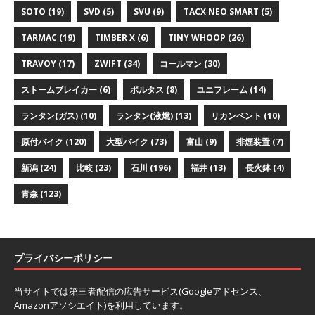
SOTO
(19)
SVD
(5)
SVU
(9)
TACX NEO SMART
(5)
TARMAC
(19)
TIMBER X
(6)
TINY WHOOP
(26)
TRAVOY
(17)
ZWIFT
(34)
コールマン
(30)
ストームブレイカー
(6)
ポルタス
(8)
ユニフレーム
(14)
ランタン(ガス)
(10)
ランタン(液燃)
(13)
リカンベント
(10)
原付バイク
(120)
大型バイク
(73)
富山
(9)
排煙装置
(7)
新潟
(24)
比較
(23)
石川
(196)
福井
(13)
長火鉢
(4)
青森
(123)
プライバシーポリシー
当サイトでは第三者配信の広告サービス(Googleアドセンス、
Amazonアソシエイト)を利用しています。