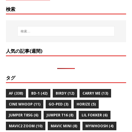
検索
人気の記事(週間)
タグ
AF
(338)
BD-1
(42)
BIRDY
(12)
CARRY ME
(13)
CINE WHOOP
(11)
GO-PED
(3)
HORIZE
(5)
JUMPER T8SG
(6)
JUMPER T16
(8)
LIL FOKKER
(6)
MAVIC2 ZOOM
(10)
MAVIC MINI
(8)
MYWHOOSH
(4)