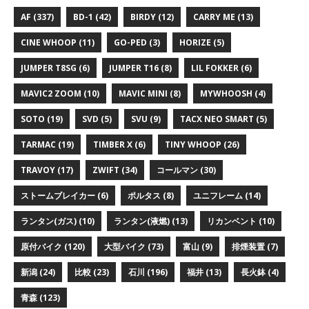
AF
(337)
BD-1
(42)
BIRDY
(12)
CARRY ME
(13)
CINE WHOOP
(11)
GO-PED
(3)
HORIZE
(5)
JUMPER T8SG
(6)
JUMPER T16
(8)
LIL FOKKER
(6)
MAVIC2 ZOOM
(10)
MAVIC MINI
(8)
MYWHOOSH
(4)
SOTO
(19)
SVD
(5)
SVU
(9)
TACX NEO SMART
(5)
TARMAC
(19)
TIMBER X
(6)
TINY WHOOP
(26)
TRAVOY
(17)
ZWIFT
(34)
コールマン
(30)
ストームブレイカー
(6)
ポルタス
(8)
ユニフレーム
(14)
ランタン(ガス)
(10)
ランタン(液燃)
(13)
リカンベント
(10)
原付バイク
(120)
大型バイク
(73)
富山
(9)
排煙装置
(7)
新潟
(24)
比較
(23)
石川
(196)
福井
(13)
長火鉢
(4)
青森
(123)