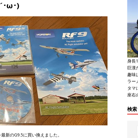
･ω･)
身長1
巨漢だ
趣味
ラー
タマ
座右
検索
4を最新のG9.5に買い換えました。