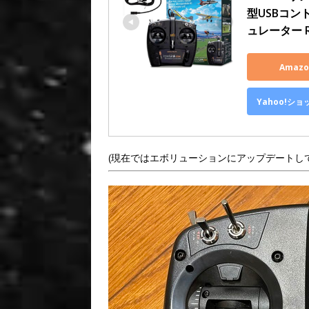
型USBコン
ュレーター Real
Amaz
Yahoo!シ
(現在ではエボリューションにアップデートし