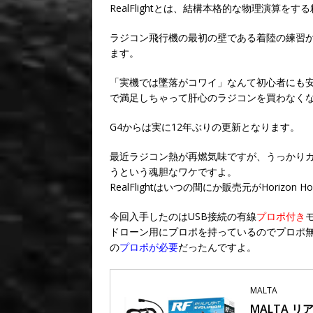
RealFlightとは、結構本格的な物理演算をす
ラジコン飛行機の最初の壁である着陸の練習
ます。
「実機では墜落がコワイ」なんて初心者にも
で満足しちゃって肝心のラジコンを買わなくな
G4からは実に12年ぶりの更新となります。
最近ラジコン熱が再燃気味ですが、うっかり
うという魂胆なワケですよ。
RealFlightはいつの間にか販売元がHorizo
今回入手したのはUSB接続の有線
プロポ付き
ドローン用にプロポを持っているのでプロポ
の
プロポが必要
だったんですよ。
MALTA
MALTA 