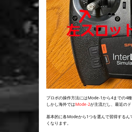
プロポの操作方法にはMode-1から4までの
しかし海外では
Mode-2
が主流だし、最近のド
基本的に各Modeから1つを選んで習得する
くなります。