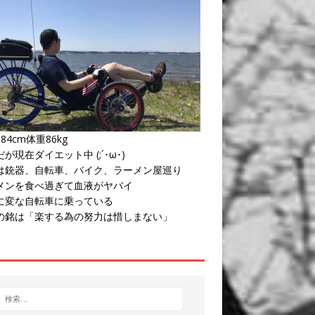
84cm体重86kg
が現在ダイエット中 (;´･ω･)
は銃器、自転車、バイク、ラーメン屋巡り
メンを食べ過ぎて血液がヤバイ
に変な自転車に乗っている
の銘は「楽する為の努力は惜しまない」