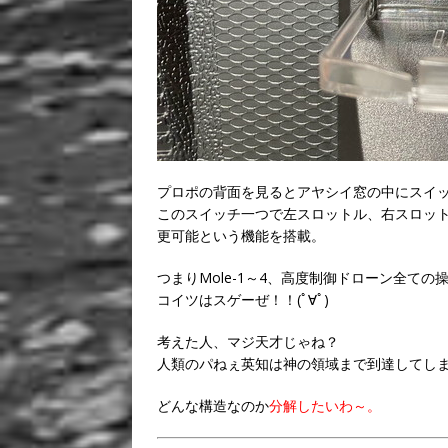
プロポの背面を見るとアヤシイ窓の中にスイ
このスイッチ一つで左スロットル、右スロット
更可能という機能を搭載。
つまりMole-1～4、高度制御ドローン全て
コイツはスゲーぜ！！(ﾟ∀ﾟ)
考えた人、マジ天才じゃね？
人類のパねぇ英知は神の領域まで到達してし
どんな構造なのか
分解したいわ～。