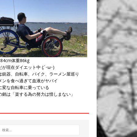
84cm体重86kg
が現在ダイエット中 (;´･ω･)
は銃器、自転車、バイク、ラーメン屋巡り
メンを食べ過ぎて血液がヤバイ
に変な自転車に乗っている
の銘は「楽する為の努力は惜しまない」