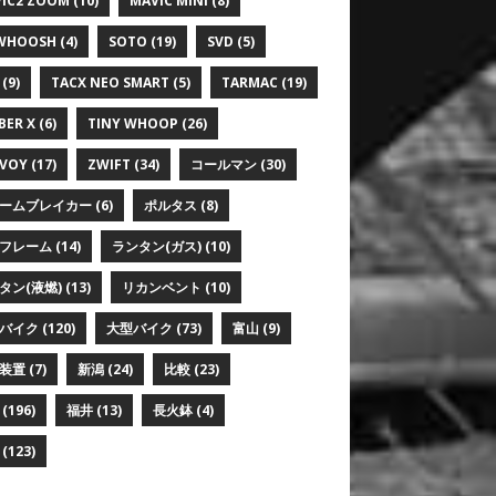
IC2 ZOOM
(10)
MAVIC MINI
(8)
WHOOSH
(4)
SOTO
(19)
SVD
(5)
(9)
TACX NEO SMART
(5)
TARMAC
(19)
BER X
(6)
TINY WHOOP
(26)
VOY
(17)
ZWIFT
(34)
コールマン
(30)
ームブレイカー
(6)
ポルタス
(8)
フレーム
(14)
ランタン(ガス)
(10)
タン(液燃)
(13)
リカンベント
(10)
バイク
(120)
大型バイク
(73)
富山
(9)
装置
(7)
新潟
(24)
比較
(23)
(196)
福井
(13)
長火鉢
(4)
(123)