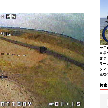
身長1
巨漢だ
趣味
ラー
タマ
座右
検索