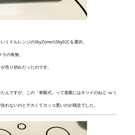
ドルレンジのSkyZoneのSky02Cを選択。
カメラの有無。
すが売り切れだったのです。
んですが、この「単眼式」って老眼にはキツイのね (;´･ω･)
が合わないのとデカくてカッコ悪いのが残念でした。