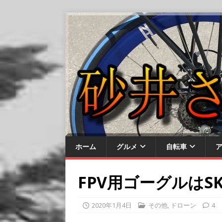
ホーム
グルメ
自転車
FPV用ゴーグルはS
2020年1月4日
その他
,
ドローン
4