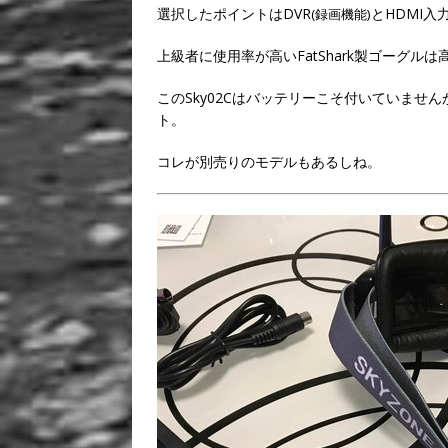
選択したポイントはDVR
とHDMI
(録画機能)
上級者に使用率が高いFatShark製ゴーグル
このSky02Cはバッテリーこそ付いていま
ト。
コレが別売りのモデルもあるしね。