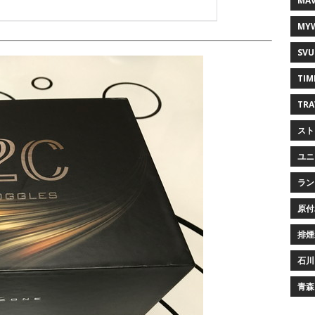
MAV
MY
SVU
TIM
TRA
スト
ユニ
ラン
原付
排煙
石川
青森