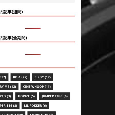
の記事(週間)
の記事(全期間)
337)
BD-1
(42)
BIRDY
(12)
RY ME
(13)
CINE WHOOP
(11)
PED
(3)
HORIZE
(5)
JUMPER T8SG
(6)
PER T16
(8)
LIL FOKKER
(6)