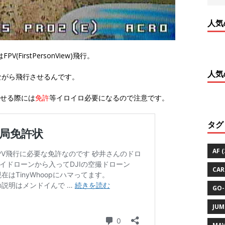
人気
FirstPersonView)飛行。
人気
ながら飛行させるんです。
させる際には
免許
等イロイロ必要になるので注意です。
タグ
AF
(
CAR
GO-
JUM