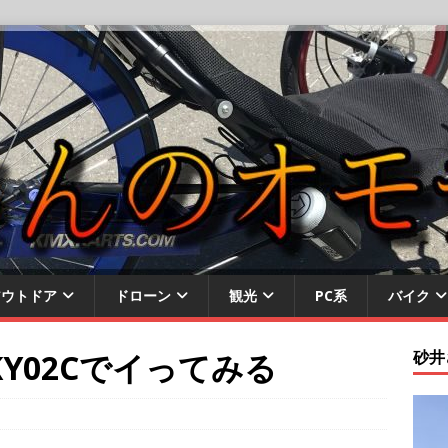
アウトドア
ドローン
観光
PC系
バイク
KY02Cでイってみる
砂井