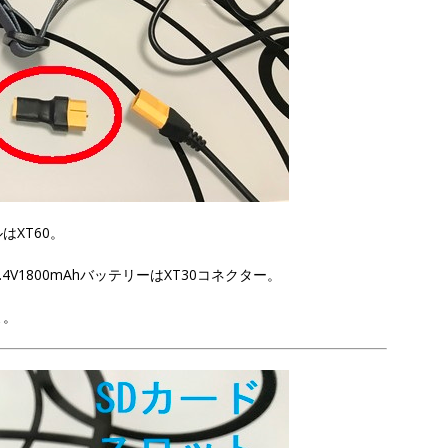
XT60。
V1800mAhバッテリーはXT30コネクター。
よ。