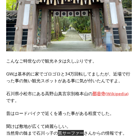
こんなご時世なので観光ネタは久しぶりです。
GWは基本的に家でゴロゴロと34万回転してましたが、近場で行
った事の無い観光スポットがある事に気が付いたんですよ。
石川県小松市にある高野山真言宗別格本山の
那谷寺
(Wikipedia)
です。
昔はロードバイクで近くを通った事がある程度でした。
聞けば敷地が広くて綺麗らしい。
当然骨の髄まで石川っ子の
黒サーファー
さんからの情報です。