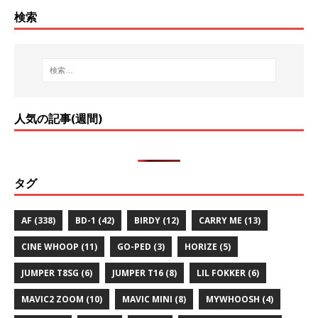
検索
人気の記事(週間)
タグ
AF
(338)
BD-1
(42)
BIRDY
(12)
CARRY ME
(13)
CINE WHOOP
(11)
GO-PED
(3)
HORIZE
(5)
JUMPER T8SG
(6)
JUMPER T16
(8)
LIL FOKKER
(6)
MAVIC2 ZOOM
(10)
MAVIC MINI
(8)
MYWHOOSH
(4)