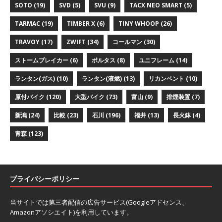
SOTO
(19)
SVD
(5)
SVU
(9)
TACX NEO SMART
(5)
TARMAC
(19)
TIMBER X
(6)
TINY WHOOP
(26)
TRAVOY
(17)
ZWIFT
(34)
コールマン
(30)
ストームブレイカー
(6)
ポルタス
(8)
ユニフレーム
(14)
ランタン(ガス)
(10)
ランタン(液燃)
(13)
リカンベント
(10)
原付バイク
(120)
大型バイク
(73)
富山
(9)
排煙装置
(7)
新潟
(24)
比較
(23)
石川
(196)
福井
(13)
長火鉢
(4)
青森
(123)
プライバシーポリシー
当サイトでは第三者配信の広告サービス(Googleアドセンス、
Amazonアソシエイト)を利用しています。