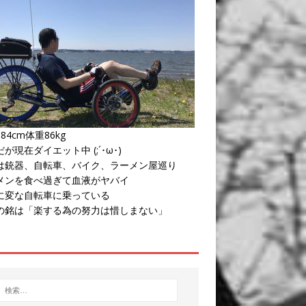
84cm体重86kg
が現在ダイエット中 (;´･ω･)
は銃器、自転車、バイク、ラーメン屋巡り
メンを食べ過ぎて血液がヤバイ
に変な自転車に乗っている
の銘は「楽する為の努力は惜しまない」