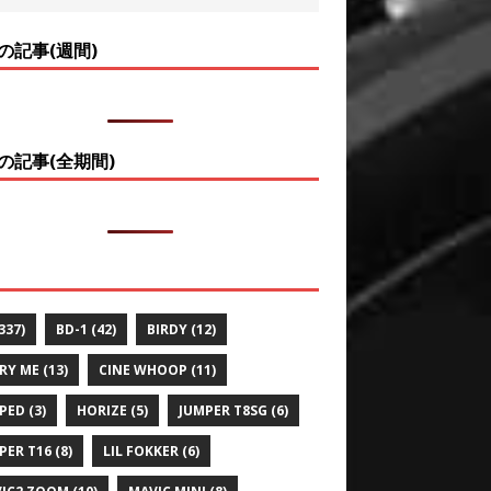
の記事(週間)
の記事(全期間)
337)
BD-1
(42)
BIRDY
(12)
RY ME
(13)
CINE WHOOP
(11)
PED
(3)
HORIZE
(5)
JUMPER T8SG
(6)
PER T16
(8)
LIL FOKKER
(6)