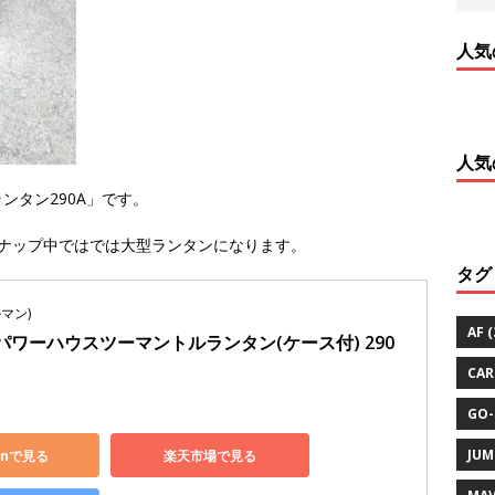
人気
人気
ンタン290A」です。
ナップ中ではでは大型ランタンになります。
タグ
ルマン)
AF
(
パワーハウスツーマントルランタン(ケース付) 290
CAR
GO-
JUM
onで見る
楽天市場で見る