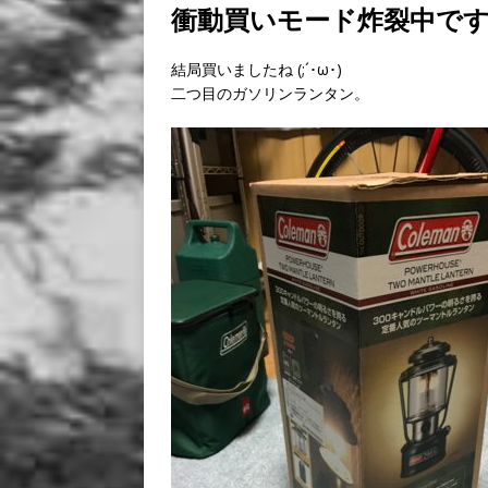
衝動買いモード炸裂中です (;
結局買いましたね (;´･ω･)
二つ目のガソリンランタン。