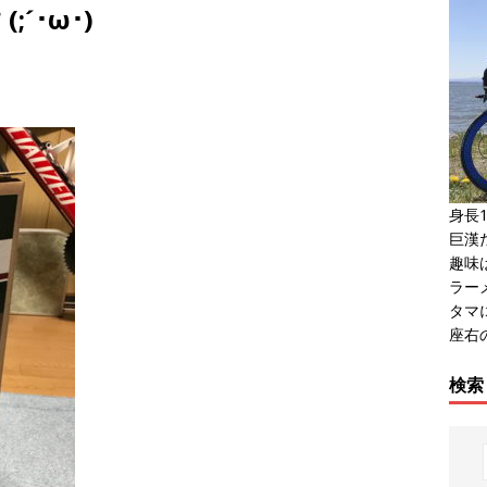
´･ω･)
身長1
巨漢だ
趣味
ラー
タマ
座右
検索