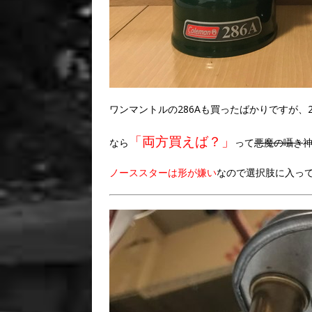
ワンマントルの286Aも買ったばかりですが、2
「両方買えば？」
なら
って
悪魔の囁き
ノーススターは形が嫌い
なので選択肢に入っ