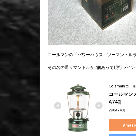
コールマンの「パワーハウス・ツーマントルラ
その名の通りマントルが2個あって現行ライン
Coleman(コー
コールマン 
A740J
290A740J
Amaz