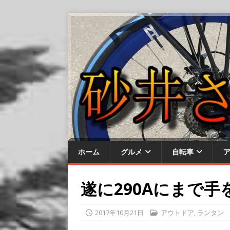
ホーム
グルメ
自転車
遂に290Aにまで
2017年10月21日
アウトドア
,
ランタン