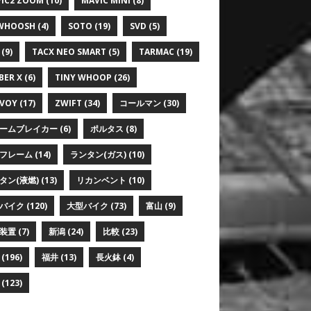
IC2 ZOOM
(10)
MAVIC MINI
(8)
WHOOSH
(4)
SOTO
(19)
SVD
(5)
(9)
TACX NEO SMART
(5)
TARMAC
(19)
BER X
(6)
TINY WHOOP
(26)
VOY
(17)
ZWIFT
(34)
コールマン
(30)
ームブレイカー
(6)
ポルタス
(8)
フレーム
(14)
ランタン(ガス)
(10)
タン(液燃)
(13)
リカンベント
(10)
バイク
(120)
大型バイク
(73)
富山
(9)
装置
(7)
新潟
(24)
比較
(23)
(196)
福井
(13)
長火鉢
(4)
(123)