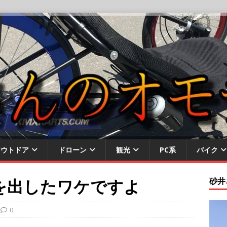
アウトドア
ドローン
観光
PC系
バイク
手を出したワケですよ
砂井
0