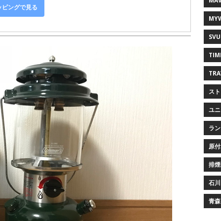
MAV
ョッピングで見る
MY
SVU
TIM
TRA
スト
ユニ
ラン
原付
排煙
石川
青森