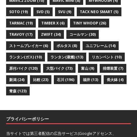
MAVIC2 ZOOM
(10)
MAVIC MINI
(8)
MYWHOOSH
(4)
SOTO
(19)
SVD
(5)
SVU
(9)
TACX NEO SMART
(5)
TARMAC
(19)
TIMBER X
(6)
TINY WHOOP
(26)
TRAVOY
(17)
ZWIFT
(34)
コールマン
(30)
ストームブレイカー
(6)
ポルタス
(8)
ユニフレーム
(14)
ランタン(ガス)
(10)
ランタン(液燃)
(13)
リカンベント
(10)
原付バイク
(120)
大型バイク
(73)
富山
(9)
排煙装置
(7)
新潟
(24)
比較
(23)
石川
(196)
福井
(13)
長火鉢
(4)
青森
(123)
プライバシーポリシー
当サイトでは第三者配信の広告サービス(Googleアドセンス、