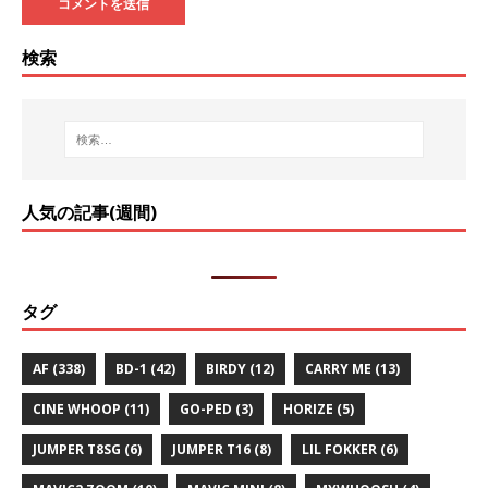
検索
人気の記事(週間)
タグ
AF
(338)
BD-1
(42)
BIRDY
(12)
CARRY ME
(13)
CINE WHOOP
(11)
GO-PED
(3)
HORIZE
(5)
JUMPER T8SG
(6)
JUMPER T16
(8)
LIL FOKKER
(6)