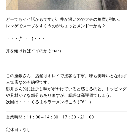
どーでもイイ話かもですが、丼が深いのでフチの角度が強い。
レンゲでスープをすくうのがちょっとメンドーかも？
・・・(*￣-￣)・・・
丼を傾ければイイのか (;´･ω･)
この座銀さん、店舗はキレイで接客も丁寧。味も美味いとなれば
人気店なのも納得です。
砂井さん的には少し味がボヤけていると感じるのと、トッピング
や具材が？な部分もありますが、総評は高評価でしょう。
次回は・・・くるまやラーメン行こう ( ´∀｀ )
営業時間：11：00～14：30 17：30～21：00
定休日：なし