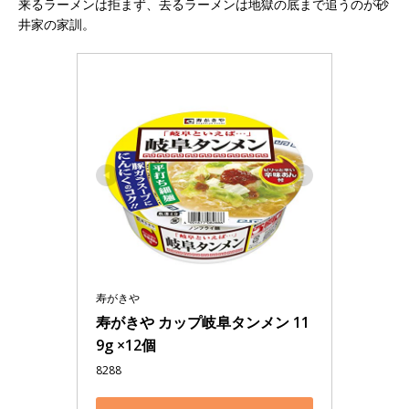
来るラーメンは拒まず、去るラーメンは地獄の底まで追うのが砂
井家の家訓。
寿がきや
寿がきや カップ岐阜タンメン 11
9g ×12個
8288