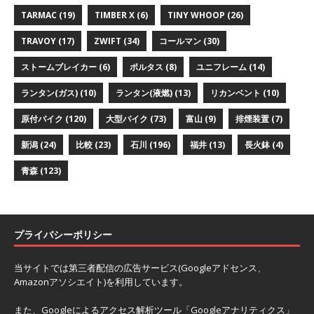
TARMAC
(19)
TIMBER X
(6)
TINY WHOOP
(26)
TRAVOY
(17)
ZWIFT
(34)
コールマン
(30)
ストームブレイカー
(6)
ポルタス
(8)
ユニフレーム
(14)
ランタン(ガス)
(10)
ランタン(液燃)
(13)
リカンベント
(10)
原付バイク
(120)
大型バイク
(73)
富山
(9)
排煙装置
(7)
新潟
(24)
比較
(23)
石川
(196)
福井
(13)
長火鉢
(4)
青森
(123)
プライバシーポリシー
当サイトでは第三者配信の広告サービス(Googleアドセンス、
Amazonアソシエイト)を利用しています。
また、Googleによるアクセス解析ツール「Googleアナリティクス」