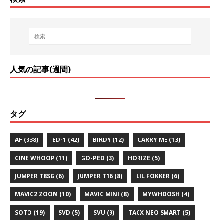
人気の記事(週間)
タグ
AF
(338)
BD-1
(42)
BIRDY
(12)
CARRY ME
(13)
CINE WHOOP
(11)
GO-PED
(3)
HORIZE
(5)
JUMPER T8SG
(6)
JUMPER T16
(8)
LIL FOKKER
(6)
MAVIC2 ZOOM
(10)
MAVIC MINI
(8)
MYWHOOSH
(4)
SOTO
(19)
SVD
(5)
SVU
(9)
TACX NEO SMART
(5)