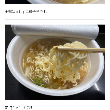
全部は入れずに様子見です。
()° ཀ ° )･∵. ｹﾞﾌｯ!!