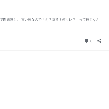
ので問題無し。 古い家なので「え？防音？何ソレ？」って感じなん
コメント
0