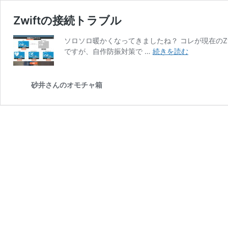
Zwiftの接続トラブル
ソロソロ暖かくなってきましたね？ コレが現在のZ
Zwift
ですが、自作防振対策で …
続きを読む
の
接
続
砂井さんのオモチャ箱
ト
ラ
ブ
ル